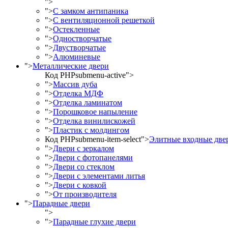
">
">
С замком антипаника
">
С вентиляционной решеткой
">
Остекленные
">
Одностворчатые
">
Двустворчатые
">
Алюминевые
">
Металлические двери
Код PHP
submenu-active">
">
Массив дуба
">
Отделка МДФ
">
Отделка ламинатом
">
Порошковое напыление
">
Отделка винилискожей
">
Пластик с молдингом
Код PHP
submenu-item-select">
Элитные входные две
">
Двери с зеркалом
">
Двери с фотопанелями
">
Двери со стеклом
">
Двери с элементами литья
">
Двери с ковкой
">
От производителя
">
Парадные двери
">
">
Парадные глухие двери