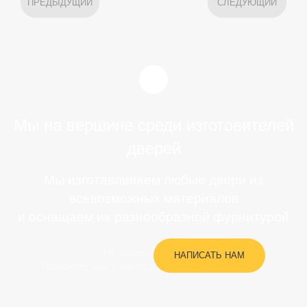
ПРЕДЫДУЩИЙ
СЛЕДУЮЩИЙ
Мы на вершине среди изготовителей
дверей
Мы изготавливаем любые двери из
всевозможных материалов
и оснащаем их разнообразной фурнитурой
Не нашли что искали?
НАПИСАТЬ НАМ
Позвоните нам и мы подберем то, что вам нужно.