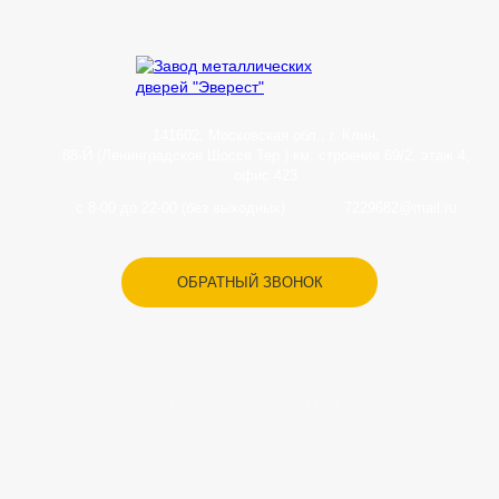
141602, Московская обл., г. Клин,
88-Й (Ленинградское Шоссе Тер.) км, строение 69/2, этаж 4,
офис 423
с 8-00 до 22-00 (без выходных)
7229682@mail.ru
ОБРАТНЫЙ ЗВОНОК
© 2026 Двери Эверест. Все права защищены