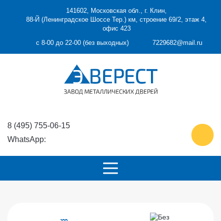
141602, Московская обл., г. Клин,
88-Й (Ленинградское Шоссе Тер.) км, строение 69/2, этаж 4,
офис 423
с 8-00 до 22-00 (без выходных)
7229682@mail.ru
8 (495) 755-06-15
ОБРАТ
WhatsApp:
ЗВОНО